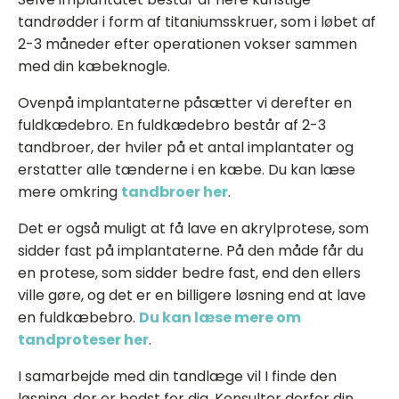
tandrødder i form af titaniumsskruer, som i løbet af
2-3 måneder efter operationen vokser sammen
med din kæbeknogle.
Ovenpå implantaterne påsætter vi derefter en
fuldkædebro. En fuldkædebro består af 2-3
tandbroer, der hviler på et antal implantater og
erstatter alle tænderne i en kæbe. Du kan læse
mere omkring
tandbroer her
.
Det er også muligt at få lave en akrylprotese, som
sidder fast på implantaterne. På den måde får du
en protese, som sidder bedre fast, end den ellers
ville gøre, og det er en billigere løsning end at lave
en fuldkæbebro.
Du kan læse mere om
tandproteser her
.
I samarbejde med din tandlæge vil I finde den
løsning, der er bedst for dig. Konsulter derfor din