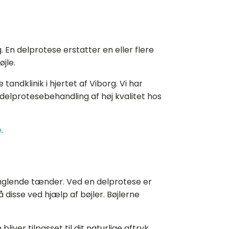
. En delprotese erstatter en eller flere
jle.
dklinik i hjertet af Viborg. Vi har
delprotesebehandling af høj kvalitet hos
e
.
anglende tænder. Ved en delprotese er
 disse ved hjælp af bøjler. Bøjlerne
ver tilpasset til dit naturlige aftryk,