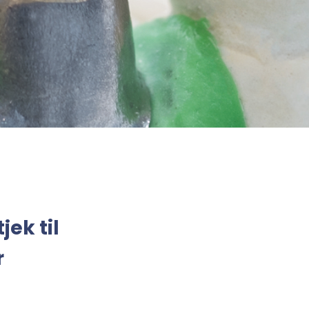
jek til
r