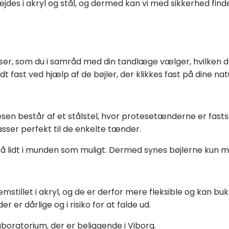
ejdes i akryl og stål, og dermed kan vi med sikkerhed finde 
eser, som du i samråd med din tandlæge vælger, hvilken der
ldt fast ved hjælp af de bøjler, der klikkes fast på dine na
sen består af et stålstel, hvor protesetænderne er fastsa
sser perfekt til de enkelte tænder.
 så lidt i munden som muligt. Dermed synes bøjlerne kun mi
emstillet i akryl, og de er derfor mere fleksible og kan b
er er dårlige og i risiko for at falde ud.
boratorium, der er beliggende i Viborg.