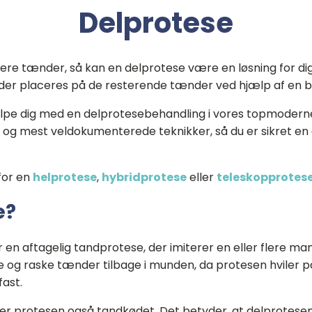
Delprotese
flere tænder, så kan en delprotese være en løsning for dig
 der placeres på de resterende tænder ved hjælp af en bø
e dig med en delprotesebehandling i vores topmoderne tan
og mest veldokumenterede teknikker, så du er sikret en 
 for en
helprotese
,
hybridprotese
eller
teleskopprotes
e?
en aftagelig tandprotese, der imiterer en eller flere m
ge og raske tænder tilbage i munden, da protesen hviler på
fast.
r protesen også tandkødet. Det betyder, at delprotesen bli