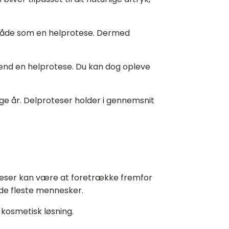
 måde som en helprotese. Dermed
l end en helprotese. Du kan dog opleve
ge år. Delproteser holder i gennemsnit
oteser kan være at foretrække fremfor
 de fleste mennesker.
 kosmetisk løsning.