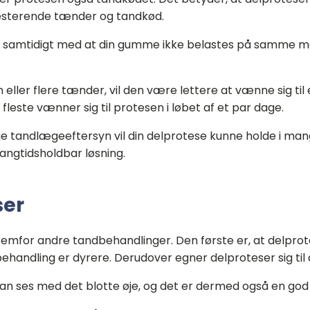
resterende tænder og tandkød.
ing, samtidigt med at din gumme ikke belastes på samme
eller flere tænder, vil den være lettere at vænne sig ti
 fleste vænner sig til protesen i løbet af et par dage.
e tandlægeeftersyn vil din delprotese kunne holde i man
langtidsholdbar løsning.
ser
 fremfor andre tandbehandlinger. Den første er, at delpr
behandling er dyrere. Derudover egner delproteser sig til
kan ses med det blotte øje, og det er dermed også en god