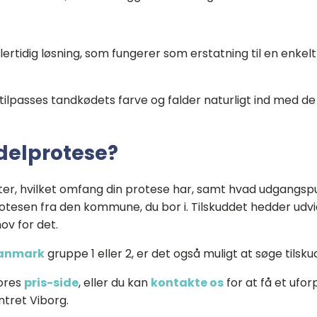
lertidig løsning, som fungerer som erstatning til en enke
n tilpasses tandkødets farve og falder naturligt ind med 
 delprotese?
efter, hvilket omfang din protese har, samt hvad udgangsp
protesen fra den kommune, du bor i. Tilskuddet hedder udvi
ov for det.
Danmark
gruppe 1 eller 2, er det også muligt at søge tilskud
ores
pris-side
, eller du kan
kontakte os
for at få et ufor
tret Viborg.