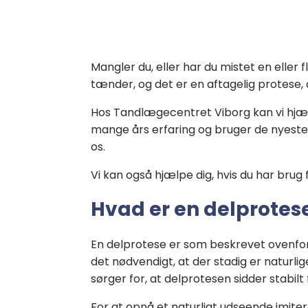
Mangler du, eller har du mistet en eller 
tænder, og det er en aftagelig protese,
Hos Tandlægecentret Viborg kan vi hjælp
mange års erfaring og bruger de nyeste 
os.
Vi kan også hjælpe dig, hvis du har brug
Hvad er en delprotes
En delprotese er som beskrevet ovenfor 
det nødvendigt, at der stadig er naturli
sørger for, at delprotesen sidder stabilt 
For at opnå et naturligt udseende imitere