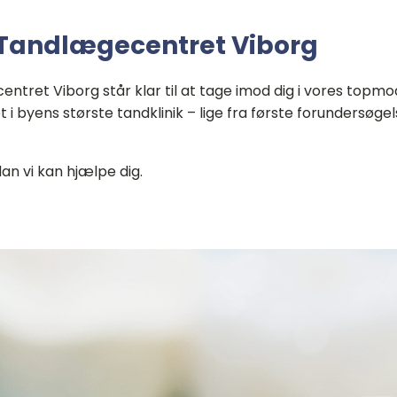
 Tandlægecentret Viborg
tret Viborg står klar til at tage imod dig i vores topmo
 i byens største tandklinik – lige fra første forundersøgels
an vi kan hjælpe dig.