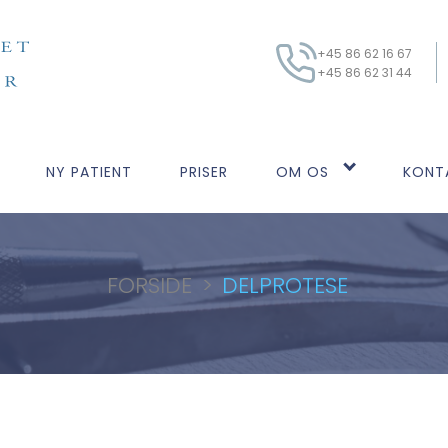
+45 86 62 16 67
+45 86 62 31 44
NY PATIENT
PRISER
OM OS
KONT
FORSIDE
>
DELPROTESE