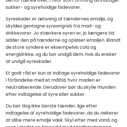
derfor tænke over, i hvor stort omfang du indtager
sukker- og syreholdige fødevarer.
Syreskader er ætsning af tændernes emalje, og
skyldes gentagne syreangreb fra mad- og
drikkevarer. Jo stærkere syren er, jo længere tid
sidder den på tænderne og opløser emaljen. Blandt
de store syndere er eksempelvis cola og
energidrikke, og du bør undgå dem, hvis du ønsker
at undgå syreskader.
Et godt råd er kun at indtage syreholdige fødevarer
i forbindelse med et måltid, hvor maden er
neutraliserende. Derudover bør du skylle munden
efter indtagelse af syre eller sukker.
Du bør dog ikke børste tænder, lige efter
indtagelse af syreholdige fødevarer, da du risikerer
at slibe mere emalje væk. Skyl efter med vand, og