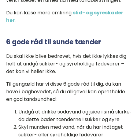
vent i stedet en times tid med tandbørstningen.
Du kan læse mere omkring
slid- og syreskader
her
.
6 gode råd til sunde tænder
Du skal ikke blive bedrøvet, hvis det ikke lykkes dig
helt at undgå sukker- og syreholdige fødevarer –
det kan vi heller ikke.
Til gengæld har vi disse 6 gode råd til dig, du kan
have i baghovedet, så du alligevel kan opretholde
en god tandsundhed:
Undgå at drikke sodavand og juice i små slurke,
da dette bader tænderne i sukker og syre
Skyl munden med vand, når du har indtaget
sukker- eller syreholdige fødevarer